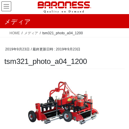
コ
ナ
ン
ビ
テ
ゲ
メディア
ン
ー
ツ
シ
HOME
メディア
tsm321_photo_a04_1200
へ
ョ
ス
ン
2019年9月23日
/ 最終更新日時 :
2019年9月23日
キ
に
ッ
移
tsm321_photo_a04_1200
プ
動