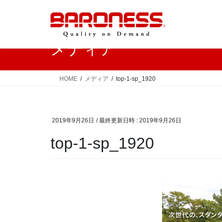
コ
ナ
ン
ビ
テ
ゲ
ン
ー
メディア
ツ
シ
へ
ョ
ス
ン
HOME
メディア
top-1-sp_1920
キ
に
ッ
移
プ
動
2019年9月26日
/ 最終更新日時 :
2019年9月26日
top-1-sp_1920