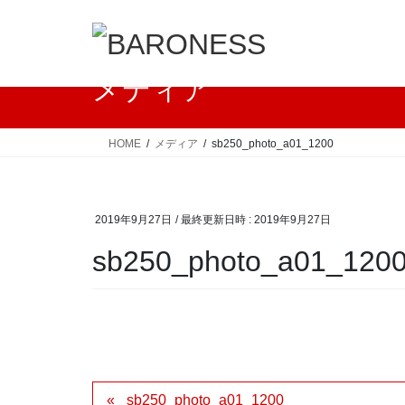
コ
ナ
ン
ビ
テ
ゲ
ン
ー
メディア
ツ
シ
へ
ョ
ス
ン
HOME
メディア
sb250_photo_a01_1200
キ
に
ッ
移
プ
動
2019年9月27日
/ 最終更新日時 :
2019年9月27日
sb250_photo_a01_120
sb250_photo_a01_1200