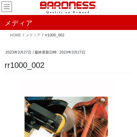
コ
ナ
ン
ビ
テ
ゲ
メディア
ン
ー
ツ
シ
HOME
メディア
rr1000_002
へ
ョ
ス
ン
2023年3月27日
/ 最終更新日時 :
2023年3月27日
キ
に
ッ
移
rr1000_002
プ
動