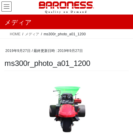
コ
ナ
ン
ビ
テ
ゲ
メディア
ン
ー
ツ
シ
HOME
メディア
ms300r_photo_a01_1200
へ
ョ
ス
ン
2019年9月27日
/ 最終更新日時 :
2019年9月27日
キ
に
ッ
移
ms300r_photo_a01_1200
プ
動