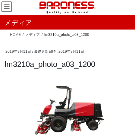
コ
ナ
ン
ビ
テ
ゲ
メディア
ン
ー
ツ
シ
HOME
メディア
lm3210a_photo_a03_1200
へ
ョ
ス
ン
2019年9月11日
/ 最終更新日時 :
2019年9月11日
キ
に
ッ
移
lm3210a_photo_a03_1200
プ
動