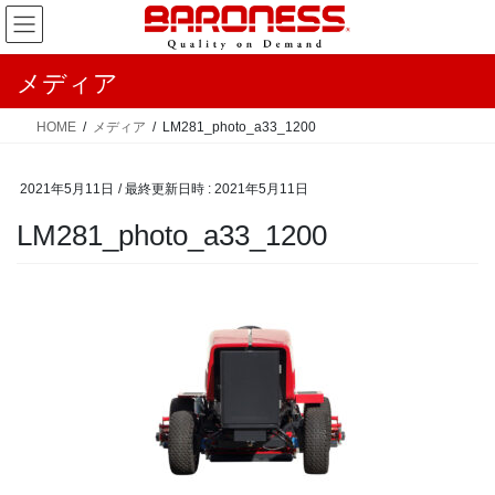
コ
ナ
ン
ビ
テ
ゲ
メディア
ン
ー
ツ
シ
HOME
メディア
LM281_photo_a33_1200
へ
ョ
ス
ン
2021年5月11日
/ 最終更新日時 :
2021年5月11日
キ
に
ッ
移
LM281_photo_a33_1200
プ
動