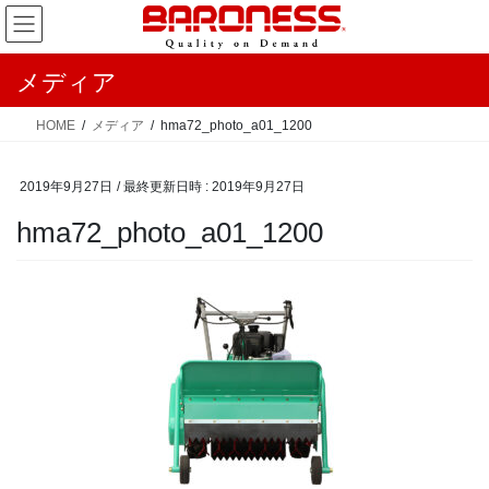
コ
ナ
ン
ビ
テ
ゲ
メディア
ン
ー
ツ
シ
HOME
メディア
hma72_photo_a01_1200
へ
ョ
ス
ン
2019年9月27日
/ 最終更新日時 :
2019年9月27日
キ
に
ッ
移
hma72_photo_a01_1200
プ
動