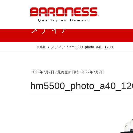
コ
ナ
ン
ビ
テ
ゲ
ン
ー
メディア
ツ
シ
へ
ョ
ス
ン
HOME
メディア
hm5500_photo_a40_1200
キ
に
ッ
移
プ
動
2022年7月7日
/ 最終更新日時 :
2022年7月7日
hm5500_photo_a40_12