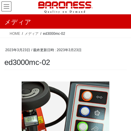
コ
ナ
ン
ビ
テ
ゲ
メディア
ン
ー
ツ
シ
HOME
メディア
ed3000mc-02
へ
ョ
ス
ン
2023年3月23日
/ 最終更新日時 :
2023年3月23日
キ
に
ッ
移
ed3000mc-02
プ
動