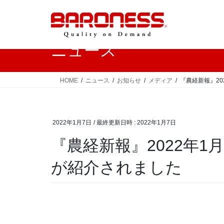
コ
ナ
ン
ビ
テ
ゲ
ン
ー
ニュース
ツ
シ
へ
ョ
ス
ン
HOME
ニュース
お知らせ
メディア
『農経新報』2
キ
に
ッ
移
プ
動
2022年1月7日
/ 最終更新日時 :
2022年1月7日
『農経新報』2022年1
が紹介されました