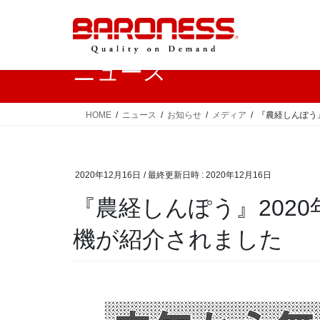
コ
ナ
ン
ビ
テ
ゲ
ン
ー
ニュース
ツ
シ
へ
ョ
ス
ン
HOME
ニュース
お知らせ
メディア
『農経しんぽう』
キ
に
ッ
移
プ
動
2020年12月16日
/ 最終更新日時 :
2020年12月16日
『農経しんぽう』2020
機が紹介されました