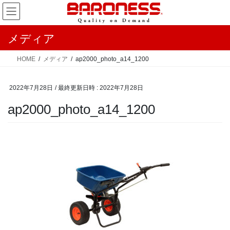
コ
ナ
ン
ビ
テ
ゲ
メディア
ン
ー
ツ
シ
HOME
メディア
ap2000_photo_a14_1200
へ
ョ
ス
ン
2022年7月28日
/ 最終更新日時 :
2022年7月28日
キ
に
ッ
移
ap2000_photo_a14_1200
プ
動