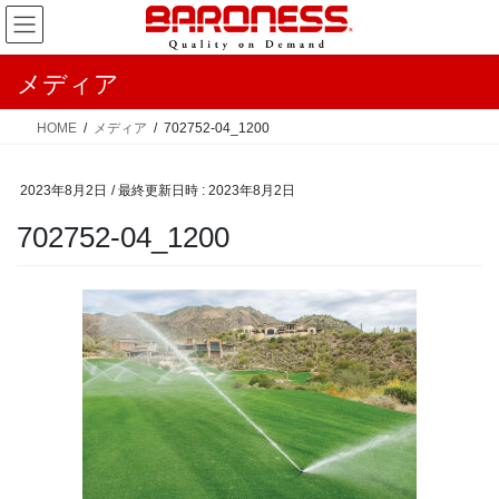
コ
ナ
ン
ビ
テ
ゲ
メディア
ン
ー
ツ
シ
HOME
メディア
702752-04_1200
へ
ョ
ス
ン
2023年8月2日
/ 最終更新日時 :
2023年8月2日
キ
に
ッ
移
702752-04_1200
プ
動