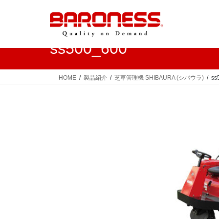
コ
ナ
ン
ビ
テ
ゲ
ン
ー
ss500_600
ツ
シ
へ
ョ
ス
ン
HOME
製品紹介
芝草管理機 SHIBAURA (シバウラ)
ss
キ
に
ッ
移
プ
動