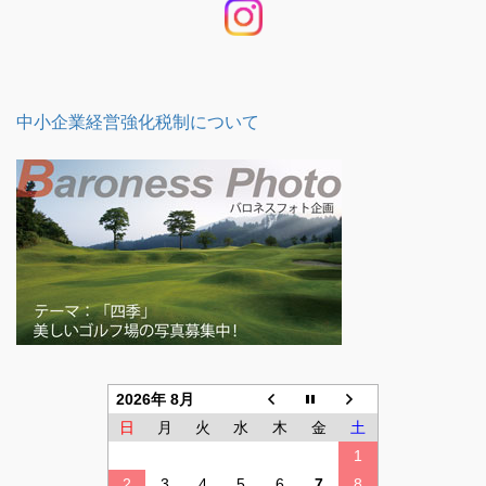
中小企業経営強化税制について
2026年 8月
日
月
火
水
木
金
土
1
2
3
4
5
6
7
8