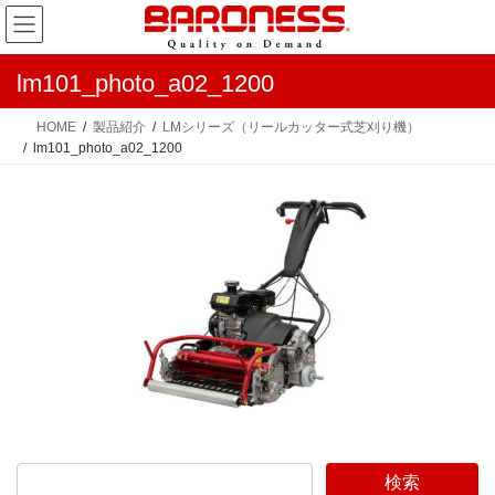
コ
ナ
ン
ビ
テ
ゲ
lm101_photo_a02_1200
ン
ー
ツ
シ
HOME
製品紹介
LMシリーズ（リールカッター式芝刈り機）
へ
ョ
lm101_photo_a02_1200
ス
ン
キ
に
ッ
移
プ
動