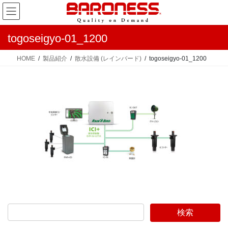
コ
ナ
ン
ビ
テ
ゲ
togoseigyo-01_1200
ン
ー
ツ
シ
HOME
製品紹介
散水設備 (レインバード)
togoseigyo-01_1200
へ
ョ
ス
ン
キ
に
ッ
移
プ
動