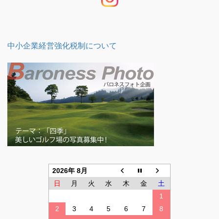
中小企業経営強化税制について
2026年 8月
日
月
火
水
木
金
土
1
2
3
4
5
6
7
8