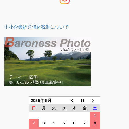
中小企業経営強化税制について
2026年 8月
日
月
火
水
木
金
土
1
2
3
4
5
6
7
8