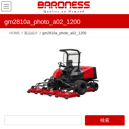
コ
ナ
ン
ビ
テ
ゲ
gm2810a_photo_a02_1200
ン
ー
ツ
シ
HOME
製品紹介
gm2810a_photo_a02_1200
へ
ョ
ス
ン
キ
に
ッ
移
プ
動