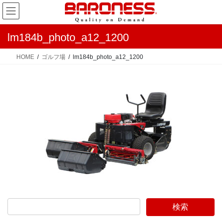
コ
ナ
ン
ビ
テ
ゲ
lm184b_photo_a12_1200
ン
ー
ツ
シ
HOME
ゴルフ場
lm184b_photo_a12_1200
へ
ョ
ス
ン
キ
に
ッ
移
プ
動