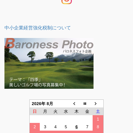
中小企業経営強化税制について
2026年 8月
日
月
火
水
木
金
土
1
2
3
4
5
6
7
8