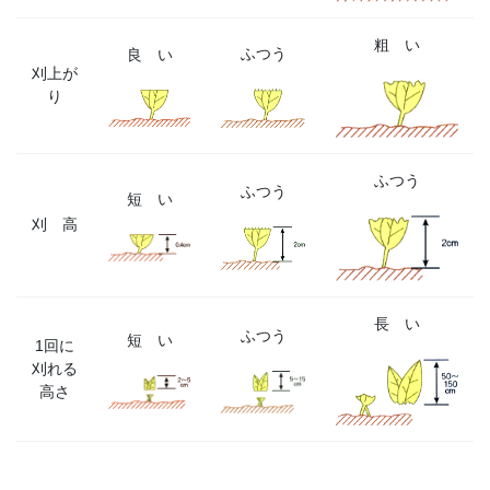
粗 い
ふつう
良 い
刈上が
り
ふつう
ふつう
短 い
刈 高
長 い
ふつう
短 い
1回に
刈れる
高さ