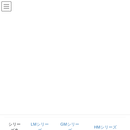
コ
ナ
ン
ビ
テ
ゲ
刃物の違い
ン
ー
ツ
シ
HOME
刃物の違い
へ
ョ
ス
ン
キ
に
刃物の違い
ッ
移
プ
動
バロネスの各シリーズは、刃物部の形状が違います。
仕上がり、使用場所により最適な作業が出来るよう、目的
にあった機種を下表を参考にお選びください。
シリー
LMシリー
GMシリー
HMシリーズ