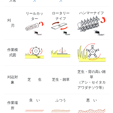
ズ名
ズ
ズ
ハンマーナイフ
ロータリー
リールカッ
ナイフ
ター
刈
刃
作業模
式図
芝生・背の高い雑
刈込対
草
芝 生
芝生・雑草
象
（アシ・セイタカ
アワダチソウ等）
良 い
ふつう
悪 い
作業場
所