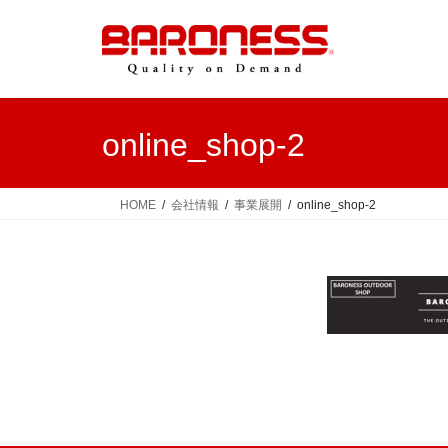
コ
ナ
ン
ビ
テ
ゲ
ン
ー
ツ
シ
へ
ョ
online_shop-2
ス
ン
キ
に
ッ
移
HOME
会社情報
事業展開
online_shop-2
プ
動