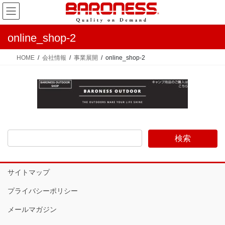
コ
ナ
ン
ビ
テ
ゲ
online_shop-2
ン
ー
ツ
シ
HOME
会社情報
事業展開
online_shop-2
へ
ョ
ス
ン
キ
に
ッ
移
プ
動
サイトマップ
プライバシーポリシー
メールマガジン