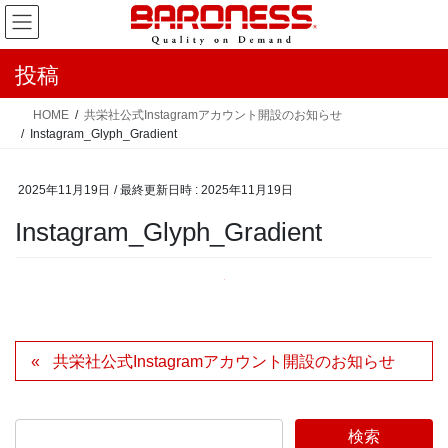
コ
ナ
ン
ビ
テ
ゲ
投稿
ン
ー
ツ
シ
HOME
共栄社公式Instagramアカウント開設のお知らせ
へ
ョ
Instagram_Glyph_Gradient
ス
ン
キ
に
2025年11月19日
/ 最終更新日時 :
2025年11月19日
ッ
移
Instagram_Glyph_Gradient
プ
動
共栄社公式Instagramアカウント開設のお知らせ