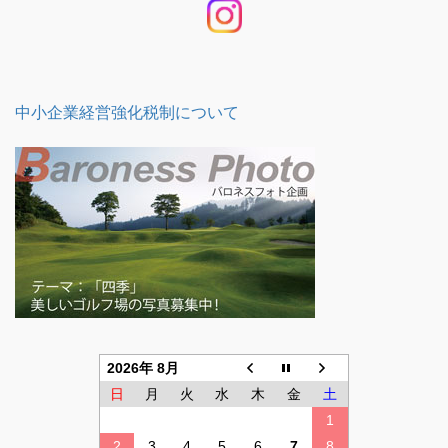
中小企業経営強化税制について
2026年 8月
日
月
火
水
木
金
土
1
2
3
4
5
6
7
8